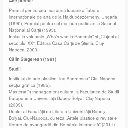
Alte premii:
Premiul pentru cea mai bună lucrare a Taberei
internaţionale de artă de la Hajduböszörmeny, Ungaria
(1990); Premiul pentru cel mai bun grafician la Salonul
Naţional al Cărţii (1993).
Inclus in volumele „Who’s who in Romania” şi „Clujeni ai
secolului XX”, Editura Casa Cărţii de Ştiinţă, Cluj-
Napoca, 2000.
Călin Stegerean (1961)
Studii
Institutul de arte plastice „Ion Andreescu” Cluj-Napoca,
secţia grafică (1985).
Masterat în management cultural la Facultatea de Studii
Europene a Universităţii Babeş-Bolyai, Cluj-Napoca
(2009).
Doctor al Facultăţii de Litere a Universităţii Babeş-
Bolyai, Cluj-Napoca, cu teza „Artele plastice şi revistele
literare de avangardă din România interbelică” (2011).