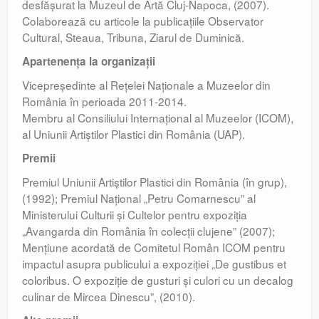
desfăşurat la Muzeul de Artă Cluj-Napoca, (2007).
Colaborează cu articole la publicaţiile Observator
Cultural, Steaua, Tribuna, Ziarul de Duminică.
Apartenenţa la organizaţii
Vicepreşedinte al Reţelei Naţionale a Muzeelor din
România în perioada 2011-2014.
Membru al Consiliului Internaţional al Muzeelor (ICOM),
al Uniunii Artiştilor Plastici din România (UAP).
Premii
Premiul Uniunii Artiştilor Plastici din România (în grup),
(1992); Premiul Naţional „Petru Comarnescu” al
Ministerului Culturii şi Cultelor pentru expoziţia
„Avangarda din România în colecţii clujene” (2007);
Menţiune acordată de Comitetul Român ICOM pentru
impactul asupra publicului a expoziţiei „De gustibus et
coloribus. O expoziţie de gusturi şi culori cu un decalog
culinar de Mircea Dinescu”, (2010).