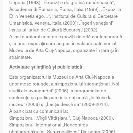
Ungaria (1998); „Expoziţie de grafică românească”,
Accademia di Romania, Roma, Italia (1999); „Expoziţia
Et in Venetia ego…”, Institutul de Cultură şi Cercetare
Umanistică, Veneţia, Italia (2000); „Îngeri veneţieni”,
Institutul Italian de Cultură Bucureşti (2002).
A fost curatorul unor de expoziţii de artă contemporană
şi a unor expoziţii care au pus în valoare patrimoniul
Muzeului de Artă Cluj-Napoca, organizate în ţară şi în
străinătate.
Activitate ştiinţifică şi publicistică
Este organizatorul la Muzeul de Artă Cluj-Napoca a
unor mese rotunde, a simpozionului internaţional „Noi
studii ale avangardei” (2006), a programelor de
conferinţe cu participare internaţională „Întâlnire la
muzeu” (2006) şi „Lecţie deschisă” (2009-2014).
A participat cu comunicări la:
Simpozionul „Virgil Vătăşianu”, Cluj-Napoca (2006),
Simpozionul Internaţional „Rencontres
photographiques. Surexpositions” Timişoara (2006),