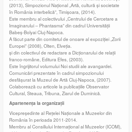
(2013), Simpozionul Naţional „Artă, cultură şi societate
în România interbelică”, Timişoara, (2014).
Este membru al colectivului „Centrului de Cercetare a
Imaginarului – Phantasma” din cadrul Universităţii
Babeş-Bolyai Cluj-Napoca.
A făcut parte din comitetul de onoare al expoziţiei „Zorii
Europei” (2008), Olten, Elveţia.
şi din colectivul de redactare a Dicţionarului de relaţii
franco-române, Editura Efes, (2003).
Este îngrijitorul volumului Noi studii ale avangardei.
Comunicări prezentate în cadrul simpozionului
desfăşurat la Muzeul de Artă Cluj-Napoca, (2007).
Colaborează cu articole la publicaţiile Observator
Cultural, Steaua, Tribuna, Ziarul de Duminică.
Apartenenţa la organizaţii
Vicepreşedinte al Reţelei Naţionale a Muzeelor din
România în perioada 2011-2014.
Membru al Consiliului Internaţional al Muzeelor (ICOM),