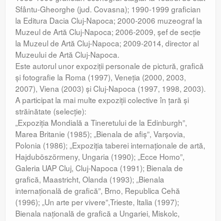
Sfântu-Gheorghe (jud. Covasna); 1990-1999 grafician
la Editura Dacia Cluj-Napoca; 2000-2006 muzeograf la
Muzeul de Artă Cluj-Napoca; 2006-2009, şef de secţie
la Muzeul de Artă Cluj-Napoca; 2009-2014, director al
Muzeului de Artă Cluj-Napoca.
Este autorul unor expoziţii personale de pictură, grafică
şi fotografie la Roma (1997), Veneţia (2000, 2003,
2007), Viena (2003) şi Cluj-Napoca (1997, 1998, 2003).
A participat la mai multe expoziţii colective în ţară şi
străinătate (selecţie):
„Expoziţia Mondială a Tineretului de la Edinburgh”,
Marea Britanie (1985); „Bienala de afiş”, Varşovia,
Polonia (1986); „Expoziţia taberei internaţionale de artă,
Hajduböszörmeny, Ungaria (1990); „Ecce Homo”,
Galeria UAP Cluj, Cluj-Napoca (1991); Bienala de
grafică, Maastricht, Olanda (1993); „Bienala
internaţională de grafică”, Brno, Republica Cehă
(1996); „Un arte per vivere”,Trieste, Italia (1997);
Bienala naţională de grafică a Ungariei, Miskolc,