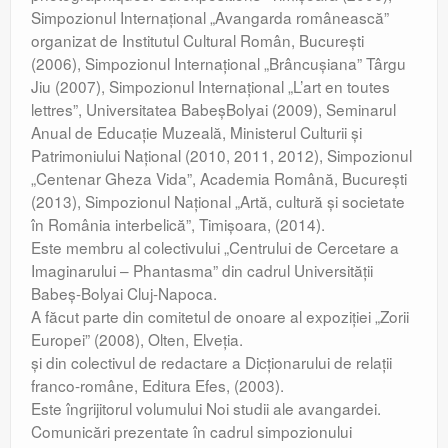
Simpozionul Internaţional „Avangarda românească”
organizat de Institutul Cultural Român, Bucureşti
(2006), Simpozionul Internaţional „Brâncuşiana” Târgu
Jiu (2007), Simpozionul Internaţional „L’art en toutes
lettres”, Universitatea BabeşBolyai (2009), Seminarul
Anual de Educaţie Muzeală, Ministerul Culturii şi
Patrimoniului Naţional (2010, 2011, 2012), Simpozionul
„Centenar Gheza Vida”, Academia Română, Bucureşti
(2013), Simpozionul Naţional „Artă, cultură şi societate
în România interbelică”, Timişoara, (2014).
Este membru al colectivului „Centrului de Cercetare a
Imaginarului – Phantasma” din cadrul Universităţii
Babeş-Bolyai Cluj-Napoca.
A făcut parte din comitetul de onoare al expoziţiei „Zorii
Europei” (2008), Olten, Elveţia.
şi din colectivul de redactare a Dicţionarului de relaţii
franco-române, Editura Efes, (2003).
Este îngrijitorul volumului Noi studii ale avangardei.
Comunicări prezentate în cadrul simpozionului