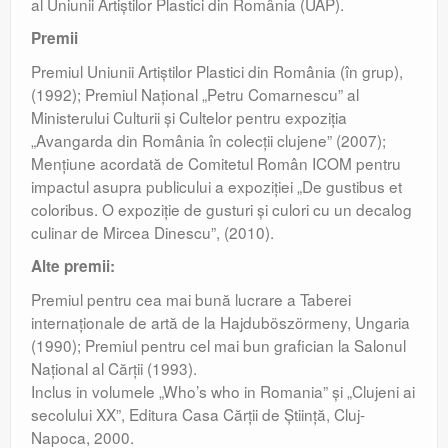
al Uniunii Artiştilor Plastici din România (UAP).
Premii
Premiul Uniunii Artiştilor Plastici din România (în grup),
(1992); Premiul Naţional „Petru Comarnescu” al
Ministerului Culturii şi Cultelor pentru expoziţia
„Avangarda din România în colecţii clujene” (2007);
Menţiune acordată de Comitetul Român ICOM pentru
impactul asupra publicului a expoziţiei „De gustibus et
coloribus. O expoziţie de gusturi şi culori cu un decalog
culinar de Mircea Dinescu”, (2010).
Alte premii:
Premiul pentru cea mai bună lucrare a Taberei
internaţionale de artă de la Hajduböszörmeny, Ungaria
(1990); Premiul pentru cel mai bun grafician la Salonul
Naţional al Cărţii (1993).
Inclus in volumele „Who’s who in Romania” şi „Clujeni ai
secolului XX”, Editura Casa Cărţii de Ştiinţă, Cluj-
Napoca, 2000.