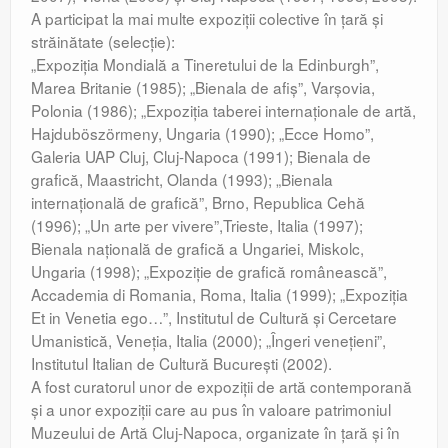
A participat la mai multe expoziţii colective în ţară şi
străinătate (selecţie):
„Expoziţia Mondială a Tineretului de la Edinburgh”,
Marea Britanie (1985); „Bienala de afiş”, Varşovia,
Polonia (1986); „Expoziţia taberei internaţionale de artă,
Hajduböszörmeny, Ungaria (1990); „Ecce Homo”,
Galeria UAP Cluj, Cluj-Napoca (1991); Bienala de
grafică, Maastricht, Olanda (1993); „Bienala
internaţională de grafică”, Brno, Republica Cehă
(1996); „Un arte per vivere”,Trieste, Italia (1997);
Bienala naţională de grafică a Ungariei, Miskolc,
Ungaria (1998); „Expoziţie de grafică românească”,
Accademia di Romania, Roma, Italia (1999); „Expoziţia
Et in Venetia ego…”, Institutul de Cultură şi Cercetare
Umanistică, Veneţia, Italia (2000); „Îngeri veneţieni”,
Institutul Italian de Cultură Bucureşti (2002).
A fost curatorul unor de expoziţii de artă contemporană
şi a unor expoziţii care au pus în valoare patrimoniul
Muzeului de Artă Cluj-Napoca, organizate în ţară şi în