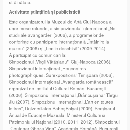
străinătate.
Activitate ştiinţifică şi publicistică
Este organizatorul la Muzeul de Artă Cluj-Napoca a
unor mese rotunde, a simpozionului internaţional „Noi
studii ale avangardei” (2006), a programelor de
conferinţe cu participare internaţională „Întâlnire la
muzeu” (2006) şi „Lecţie deschisă” (2009-2014).
A participat cu comunicări la:
Simpozionul „Virgil Vătăşianu”, Cluj-Napoca (2006),
Simpozionul Internaţional „Rencontres
photographiques. Surexpositions” Timişoara (2006),
Simpozionul Internaţional „Avangarda românească”
organizat de Institutul Cultural Român, Bucureşti
(2006), Simpozionul Internaţional „Brâncuşiana” Târgu
Jiu (2007), Simpozionul Internaţional „L’art en toutes
lettres”, Universitatea BabeşBolyai (2009), Seminarul
Anual de Educaţie Muzeală, Ministerul Culturii şi
Patrimoniului Naţional (2010, 2011, 2012), Simpozionul
„Centenar Gheza Vida”, Academia Română, Bucureşti